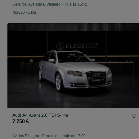
Celeirós, Aveleda E Vimieiro
-
Hoje às 15:42
2026 - 1 km
Audi A4 Avant 2.0 TDI S-line
7.750 €
Avidos E Lagoa
-
Para o topo hoje às 17:00