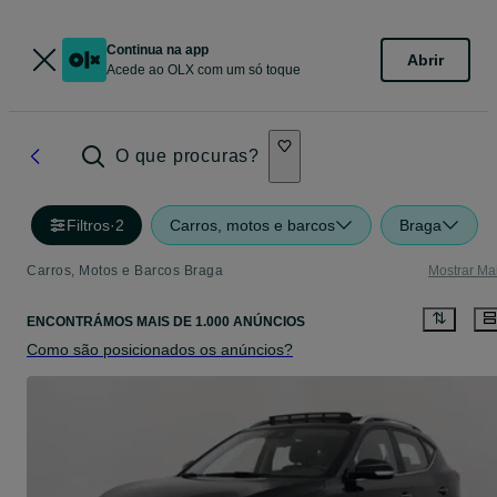
Continua na app
Abrir
Acede ao OLX com um só toque
O que procuras?
Filtros
·
2
Carros, motos e barcos
Braga
Carros, Motos e Barcos Braga
Mostrar Ma
ENCONTRÁMOS
MAIS DE
1.000 ANÚNCIOS
Como são posicionados os anúncios?