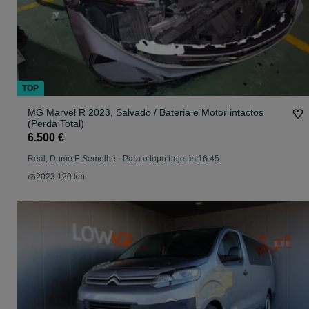
TOP
MG Marvel R 2023, Salvado / Bateria e Motor intactos
(Perda Total)
6.500 €
Real, Dume E Semelhe
-
Para o topo hoje às 16:45
2023 120 km