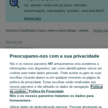
clio
atrelado
honda civic ej2 peças
mercedes
renault megane
mala tejadilho
qj motorv
caixa bmw 8hp70
Mostrar Mais
Anúncios Classificados Carros, motos e barcos Braga - camiões, salvados,autocaravanas, scooters e outros. Veja os anúncios ou publique o seu anúncio grátis no OLX Portugal.
Mostrar Ma
Mapa do site
Mapa das freguesias
Mapa de mini-sites
Preocupamo-nos com a sua privacidade
Pesquisas populares
Nós e os nossos parceiros
447
armazenamos e/ou acedemos a
informações num dispositivo, tais como identificadores únicos em
cookies para tratar dados pessoais. Pode aceitar ou gerir as suas
escolhas clicando abaixo ou em qualquer momento na página da
política de privacidade. Estas escolhas serão sinalizadas aos
nossos parceiros e não afetarão os dados de navegação.
Política
de cookies,
Política De Privacidade
Nós e os nossos parceiros tratamos os dados para
fornecermos:
Utilizar dados de geolocalização precisos. Procurar ativamente as