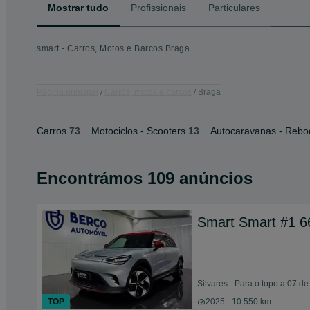
Mostrar tudo
Profissionais
Particulares
smart - Carros, Motos e Barcos Braga
Página principal
Carros, motos e barcos
Braga
Carros
73
Motociclos - Scooters
13
Autocaravanas - Reb
Encontrámos 109 anúncios
Smart Smart #1 
Silvares - Para o topo a 07 d
TOP
2025 - 10.550 km