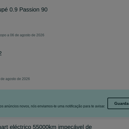
pé 0.9 Passion 90
topo a 06 de agosto de 2026
2
 de agosto de 2026
Guarda
s anúncios novos, nós enviamos-te uma notificação para te avisar.
art eléctrico 55000km impecável de