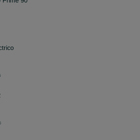
9 Prime 90
trico
6
2
6