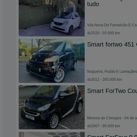
tudo
Vila Nova De Famalicão E Cal
2020 - 55.000 km
Smart fortwo 45
Nogueira, Fraião E Lamaçães 
2012 - 265.000 km
Smart ForTwo Co
Moreira de Cónegos - 04 de 
2007 - 95.000 km