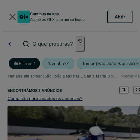
Continua na app
Abrir
Acede ao OLX com um só toque
O que procuras?
Filtros
·
2
Yamaha
Tomar (São João Baptista) E
Yamaha em Tomar (São João Baptista) E Santa Maria Dos Olivais - tudo o que precisa
Mostrar Ma
ENCONTRÁMOS 3 ANÚNCIOS
Como são posicionados os anúncios?