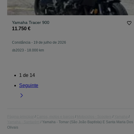
Yamaha Tracer 900
11.750 €
Constância
-
19 de julho de 2026
2023 - 18.000 km
1
de
14
Seguinte
Página principal
Carros, motos e barcos
Motociclos - Scooters
Yamaha
Yamaha - Santarém
Yamaha - Tomar (São João Baptista) E Santa Maria Dos
Olivais