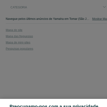
CATEGORIA
Navegue pelos últimos anúncios de Yamaha em Tomar (São João Baptista) E Santa Maria Dos Olivais no OLX Portugal. Compre e venda produtos locais com facilidade e segurança.
Mostrar Ma
Mapa do site
Mapa das freguesias
Mapa de mini-sites
Pesquisas populares
Preocupamo-nos com a sua privacidade