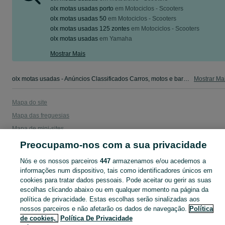
olx motas usadas porto
em
Motociclos - Scooters
olx motas usadas 50
em
Motociclos - Scooters
olx motas usadas 125 zontes
em
Motociclos - Scooters
olx motas usadas
em
Yamaha
Mostrar Mais
olx motas usadas - Anúncios Classificados Carros, motos e barcos - camiões, salvados,autocaravanas, scooters e outros. Veja os anúncios ou publique o seu anúncio grátis no OLX Portugal.
Mostrar Ma
Mapa do site
Mapa das freguesias
Mapa de mini-sites
Pesquisas populares
Preocupamo-nos com a sua privacidade
Nós e os nossos parceiros
447
armazenamos e/ou acedemos a
informações num dispositivo, tais como identificadores únicos em
cookies para tratar dados pessoais. Pode aceitar ou gerir as suas
escolhas clicando abaixo ou em qualquer momento na página da
política de privacidade. Estas escolhas serão sinalizadas aos
nossos parceiros e não afetarão os dados de navegação.
Política
de cookies,
Política De Privacidade