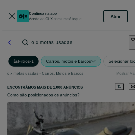
Continua na app
Abrir
Acede ao OLX com um só toque
olx motas usadas
Filtros
·
1
Carros, motos e barcos
Selecionar lo
olx motas usadas - Carros, Motos e Barcos
Mostrar Ma
ENCONTRÁMOS
MAIS DE
1.000 ANÚNCIOS
Como são posicionados os anúncios?