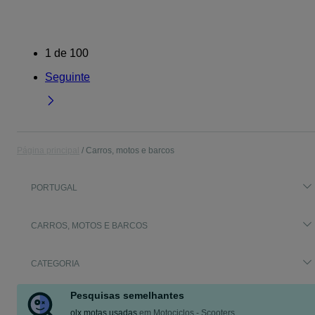
1
de
100
Seguinte
Página principal
Carros, motos e barcos
PORTUGAL
CARROS, MOTOS E BARCOS
CATEGORIA
Pesquisas semelhantes
olx motas usadas
em
Motociclos - Scooters