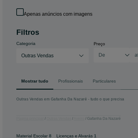
Apenas anúncios com imagens
Filtros
Categoria
Preço
Outras Vendas
Mostrar tudo
Profissionais
Particulares
Outras Vendas em Gafanha Da Nazaré - tudo o que precisa
Página principal
Outras Vendas
Aveiro
Gafanha Da Nazaré
Material Escolar
8
Licenças e Alvarás
1