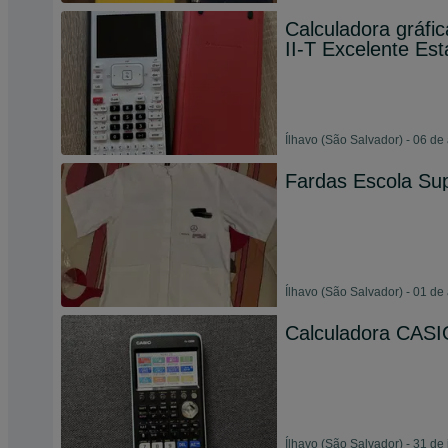
Calculadora gráfi
II-T Excelente Es
Ílhavo (São Salvador) - 06 de
Fardas Escola Su
Ílhavo (São Salvador) - 01 de
Calculadora CASI
Ílhavo (São Salvador) - 31 de