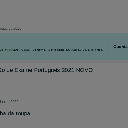
gosto de 2026
Guarda
s anúncios novos, nós enviamos-te uma notificação para te avisar.
ção de Exame Português 2021 NOVO
ulho de 2026
nha da roupa