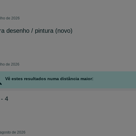
ulho de 2026
ara desenho / pintura (novo)
lho de 2026
Vê estes resultados numa distância maior:
- 4
 agosto de 2026