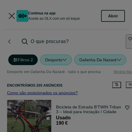
Continua na app
Abrir
Acede ao OLX com um só toque
O que procuras?
Filtros
·
2
Desporto
Gafanha Da Nazaré
Desporto em Gafanha Da Nazaré - tudo o que precisa
Mostrar Ma
ENCONTRÁMOS 205 ANÚNCIOS
Como são posicionados os anúncios?
Bicicleta de Estrada B’TWIN Triban
3 – Ideal para Iniciação / Cidade
Usado
190 €