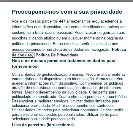
DESPORTO
Preocupamo-nos com a sua privacidade
Nós e os nossos parceiros
447
armazenamos e/ou acedemos a
CATEGORIA
informações num dispositivo, tais como identificadores únicos em
cookies para tratar dados pessoais. Pode aceitar ou gerir as suas
Navegue pelos últimos anúncios de Desporto em Gafanha Da Nazaré no OLX Portugal. Compre e venda produtos locais com facilidade e segurança.
Mostrar Ma
escolhas clicando abaixo ou em qualquer momento na página da
política de privacidade. Estas escolhas serão sinalizadas aos
nossos parceiros e não afetarão os dados de navegação.
Política
Mapa do site
de cookies,
Política De Privacidade
Mapa das freguesias
Nós e os nossos parceiros tratamos os dados para
fornecermos:
Mapa de mini-sites
Utilizar dados de geolocalização precisos. Procurar ativamente as
Pesquisas populares
características do dispositivo para identificação. Armazenar e/ou
aceder a informações num dispositivo. Compreender os públicos
através de estatísticas ou combinações de dados de diferentes
fontes. Medir o desempenho da publicidade. Criar perfis para
publicidade personalizada. Criar perfis para personalizar conteúdos.
Desenvolver e melhorar serviços. Utilizar dados limitados para
selecionar publicidade. Medir o desempenho dos conteúdos.
Utilizar dados limitados para selecionar conteúdos. Utilizar perfis
para selecionar conteúdos personalizados. Utilizar perfis para
selecionar publicidade personalizada.
Lista de parceiros (fornecedores)