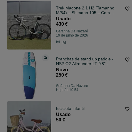
Trek Madone 2.1 H2 (Tamanho
M/54) – Shimano 105 – Com
Extras
Usado
430 €
Gafanha Da Nazaré
19 de julho de 2026
M
Pranchas de stand up paddle -
NSP O2 Allrounder LT 9'8"
Inflatable SUP
Novo
250 €
Gafanha Da Nazaré
Hoje às 10:54
Bicicleta infantil
Usado
50 €