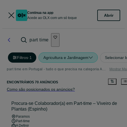
Continua na app
Abrir
Acede ao OLX com um só toque
part time
Filtros
·
1
Agricultura e Jardinagem
Selecionar l
part time em Portugal - tudo o que precisa na categoria Agricultura e Jardinagem
Mostrar Ma
ENCONTRÁMOS 70 ANÚNCIOS
Como são posicionados os anúncios?
Procura-se Colaborador(a) em Part-time – Viveiro de
Plantas (Espinho)
Paramos
Part-time
A Definir