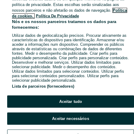
Mapa do site
política de privacidade. Estas escolhas serão sinalizadas aos
Mapa das freguesias
nossos parceiros e não afetarão os dados de navegação.
Política
de cookies,
Política De Privacidade
Mapa de mini-sites
Nós e os nossos parceiros tratamos os dados para
Pesquisas populares
fornecermos:
Utilizar dados de geolocalização precisos. Procurar ativamente as
características do dispositivo para identificação. Armazenar e/ou
aceder a informações num dispositivo. Compreender os públicos
através de estatísticas ou combinações de dados de diferentes
fontes. Medir o desempenho da publicidade. Criar perfis para
publicidade personalizada. Criar perfis para personalizar conteúdos.
Desenvolver e melhorar serviços. Utilizar dados limitados para
selecionar publicidade. Medir o desempenho dos conteúdos.
Utilizar dados limitados para selecionar conteúdos. Utilizar perfis
para selecionar conteúdos personalizados. Utilizar perfis para
selecionar publicidade personalizada.
Lista de parceiros (fornecedores)
Aceitar tudo
Aceitar necessários