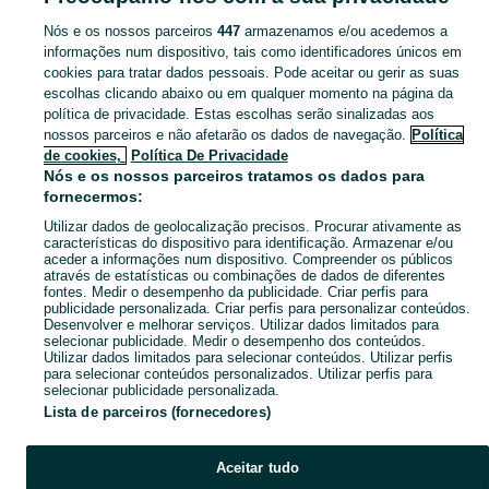
Nós e os nossos parceiros
447
armazenamos e/ou acedemos a
CATEGORIA
informações num dispositivo, tais como identificadores únicos em
cookies para tratar dados pessoais. Pode aceitar ou gerir as suas
escolhas clicando abaixo ou em qualquer momento na página da
Navegue pelos últimos anúncios de Legos e Puzzles em Carcavelos E Parede no OLX Portugal. Compre e venda produtos locais com facilidade e segurança.
Mostrar Ma
política de privacidade. Estas escolhas serão sinalizadas aos
nossos parceiros e não afetarão os dados de navegação.
Política
Mapa do site
de cookies,
Política De Privacidade
Mapa das freguesias
Nós e os nossos parceiros tratamos os dados para
fornecermos:
Mapa de mini-sites
Utilizar dados de geolocalização precisos. Procurar ativamente as
Pesquisas populares
características do dispositivo para identificação. Armazenar e/ou
aceder a informações num dispositivo. Compreender os públicos
através de estatísticas ou combinações de dados de diferentes
fontes. Medir o desempenho da publicidade. Criar perfis para
publicidade personalizada. Criar perfis para personalizar conteúdos.
Desenvolver e melhorar serviços. Utilizar dados limitados para
selecionar publicidade. Medir o desempenho dos conteúdos.
Utilizar dados limitados para selecionar conteúdos. Utilizar perfis
para selecionar conteúdos personalizados. Utilizar perfis para
selecionar publicidade personalizada.
Lista de parceiros (fornecedores)
Aceitar tudo