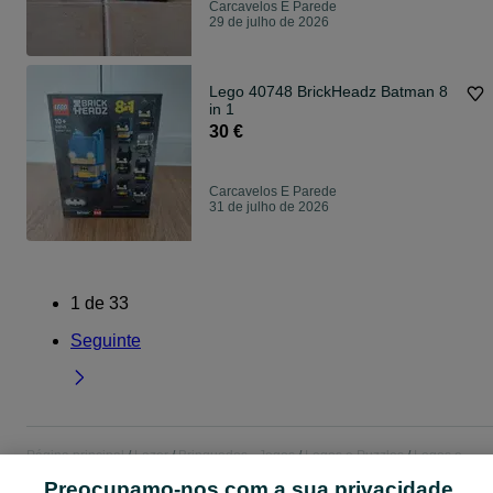
Carcavelos E Parede
29 de julho de 2026
Lego 40748 BrickHeadz Batman 8
in 1
30 €
Carcavelos E Parede
31 de julho de 2026
1
de
33
Seguinte
Página principal
Lazer
Brinquedos - Jogos
Legos e Puzzles
Legos e
Puzzles - Lisboa
Legos e Puzzles - Carcavelos E Parede
Preocupamo-nos com a sua privacidade