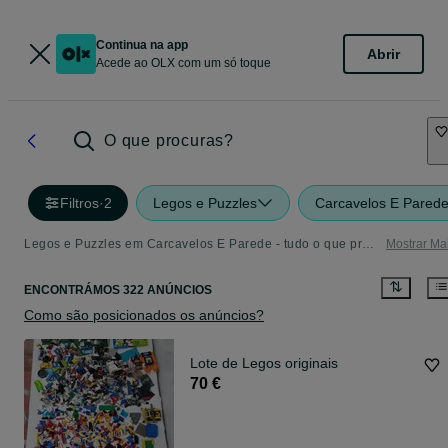
Continua na app
Abrir
Acede ao OLX com um só toque
O que procuras?
Filtros
·
2
Legos e Puzzles
Carcavelos E Pared
Legos e Puzzles em Carcavelos E Parede - tudo o que precisa
Mostrar Ma
ENCONTRÁMOS 322 ANÚNCIOS
Como são posicionados os anúncios?
Lote de Legos originais
70 €