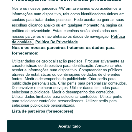
Nós e os nossos parceiros
447
armazenamos e/ou acedemos a
CATEGORIA
informações num dispositivo, tais como identificadores únicos em
cookies para tratar dados pessoais. Pode aceitar ou gerir as suas
escolhas clicando abaixo ou em qualquer momento na página da
Navegue pelos últimos anúncios de Veículos e Circuitos em Cartaxo E Vale Da Pinta no OLX Portugal. Compre e venda produtos locais com facilidade e segurança.
Mostrar Ma
política de privacidade. Estas escolhas serão sinalizadas aos
nossos parceiros e não afetarão os dados de navegação.
Política
Mapa do site
de cookies,
Política De Privacidade
Mapa das freguesias
Nós e os nossos parceiros tratamos os dados para
fornecermos:
Mapa de mini-sites
Utilizar dados de geolocalização precisos. Procurar ativamente as
Pesquisas populares
características do dispositivo para identificação. Armazenar e/ou
aceder a informações num dispositivo. Compreender os públicos
através de estatísticas ou combinações de dados de diferentes
fontes. Medir o desempenho da publicidade. Criar perfis para
publicidade personalizada. Criar perfis para personalizar conteúdos.
Desenvolver e melhorar serviços. Utilizar dados limitados para
selecionar publicidade. Medir o desempenho dos conteúdos.
Utilizar dados limitados para selecionar conteúdos. Utilizar perfis
para selecionar conteúdos personalizados. Utilizar perfis para
selecionar publicidade personalizada.
Lista de parceiros (fornecedores)
Aceitar tudo