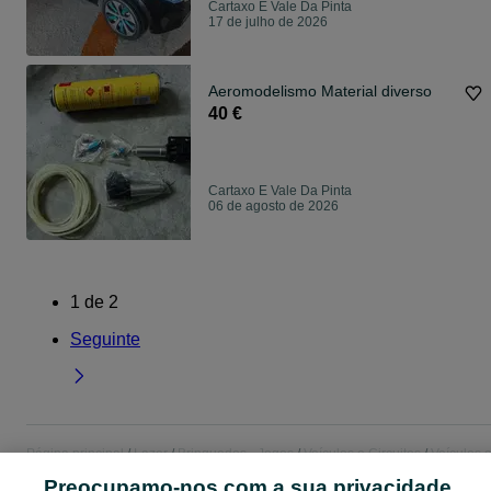
Cartaxo E Vale Da Pinta
17 de julho de 2026
Aeromodelismo Material diverso
40 €
Cartaxo E Vale Da Pinta
06 de agosto de 2026
1
de
2
Seguinte
Página principal
Lazer
Brinquedos - Jogos
Veículos e Circuitos
Veículos 
Circuitos - Santarém
Veículos e Circuitos - Cartaxo E Vale Da Pinta
Preocupamo-nos com a sua privacidade