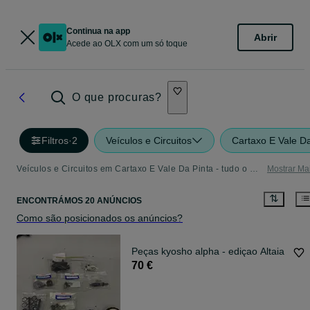
Continua na app
Abrir
Acede ao OLX com um só toque
O que procuras?
Filtros
·
2
Veículos e Circuitos
Cartaxo E Vale Da
Veículos e Circuitos em Cartaxo E Vale Da Pinta - tudo o que precisa
Mostrar Ma
ENCONTRÁMOS 20 ANÚNCIOS
Como são posicionados os anúncios?
Peças kyosho alpha - ediçao Altaia
70 €