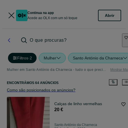
Continua na app
Abrir
Acede ao OLX com um só toque
O que procuras?
Filtros
·
2
Mulher
Santo António da Charneca
Mulher em Santo António da Charneca - tudo o que precisa - Página 2
Mostrar Ma
ENCONTRÁMOS 64 ANÚNCIOS
Como são posicionados os anúncios?
Calças de linho vermelhas
20 €
Santo António da Charneca