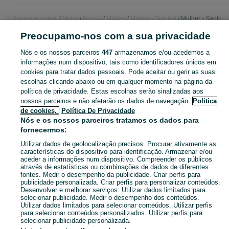
Página principal
Moda
Roupa
Mulher
Mulher - Setúbal
Mulher - Santo
António da Charneca
Preocupamo-nos com a sua privacidade
Nós e os nossos parceiros
447
armazenamos e/ou acedemos a
CATEGORIA
informações num dispositivo, tais como identificadores únicos em
cookies para tratar dados pessoais. Pode aceitar ou gerir as suas
Navegue pelos últimos anúncios de Mulher em Santo António da Charneca no OLX Portugal. Compre e venda produtos locais com facilidade e segurança.
Mostrar Ma
escolhas clicando abaixo ou em qualquer momento na página da
política de privacidade. Estas escolhas serão sinalizadas aos
nossos parceiros e não afetarão os dados de navegação.
Política
Mapa do site
de cookies,
Política De Privacidade
Mapa das freguesias
Nós e os nossos parceiros tratamos os dados para
fornecermos:
Mapa de mini-sites
Pesquisas populares
Utilizar dados de geolocalização precisos. Procurar ativamente as
características do dispositivo para identificação. Armazenar e/ou
aceder a informações num dispositivo. Compreender os públicos
através de estatísticas ou combinações de dados de diferentes
fontes. Medir o desempenho da publicidade. Criar perfis para
publicidade personalizada. Criar perfis para personalizar conteúdos.
Desenvolver e melhorar serviços. Utilizar dados limitados para
selecionar publicidade. Medir o desempenho dos conteúdos.
Utilizar dados limitados para selecionar conteúdos. Utilizar perfis
para selecionar conteúdos personalizados. Utilizar perfis para
selecionar publicidade personalizada.