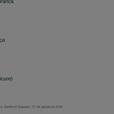
branca
6
nça
6
icure)
ca, Sanfins E Espargo - 07 de agosto de 2026