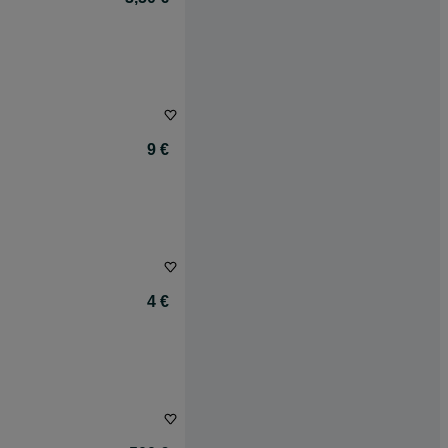
9 €
4 €