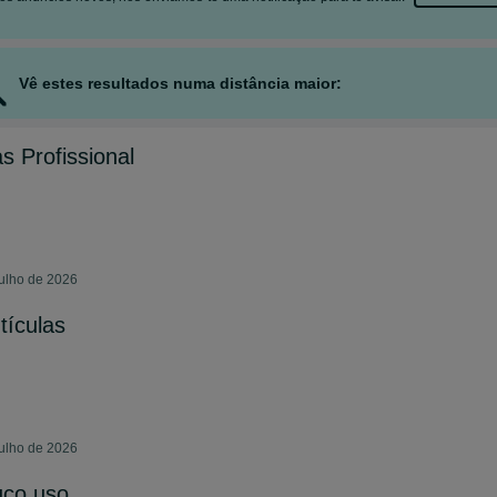
Vê estes resultados numa distância maior:
as Profissional
julho de 2026
tículas
julho de 2026
uco uso