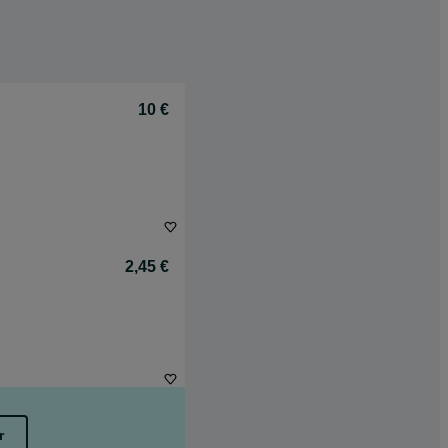
10 €
2,45 €
r