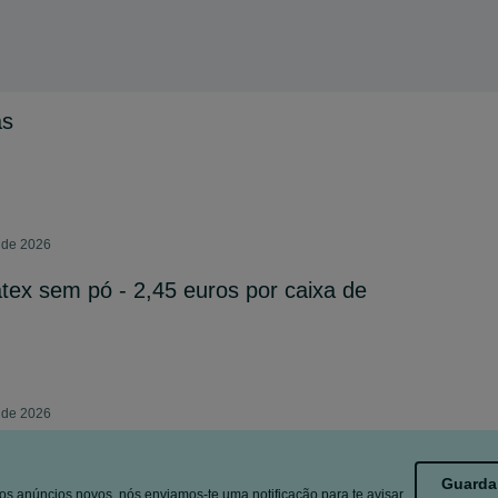
as
o de 2026
tex sem pó - 2,45 euros por caixa de
o de 2026
Guarda
s anúncios novos, nós enviamos-te uma notificação para te avisar.