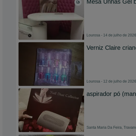
Mesa Unhas Gel 
Lourosa - 14 de julho de 202
Verniz Claire cria
Lourosa - 12 de julho de 202
aspirador pó (man
Santa Maria Da Feira, Travan