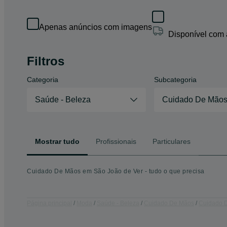
Apenas anúncios com imagens
Disponível com
Filtros
Categoria
Subcategoria
Saúde - Beleza
Cuidado De Mão
Mostrar tudo
Profissionais
Particulares
Cuidado De Mãos em São João de Ver - tudo o que precisa
Página principal
Moda
Saúde - Beleza
Cuidado De Mãos
Cuidado D