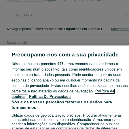
Frigoríficos - Santarém
Frigoríficos - Cartaxo E Vale Da Pinta
CATEGORIA
Navegue pelos últimos anúncios de Frigoríficos em Cartaxo E Vale Da Pinta no OLX Portugal. Compre e venda produtos locais com facilidade e segurança.
Mostrar Ma
Mapa do site
Mapa das freguesias
Preocupamo-nos com a sua privacidade
Mapa de mini-sites
Nós e os nossos parceiros
447
armazenamos e/ou acedemos a
Pesquisas populares
informações num dispositivo, tais como identificadores únicos em
cookies para tratar dados pessoais. Pode aceitar ou gerir as suas
escolhas clicando abaixo ou em qualquer momento na página da
política de privacidade. Estas escolhas serão sinalizadas aos nossos
parceiros e não afetarão os dados de navegação.
Política de
cookies,
Política De Privacidade
Nós e os nossos parceiros tratamos os dados para
fornecermos:
Utilizar dados de geolocalização precisos. Procurar ativamente as
características do dispositivo para identificação. Armazenar e/ou
aceder a informações num dispositivo. Compreender os públicos
através de estatísticas ou combinações de dados de diferentes