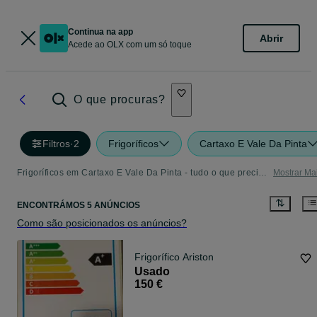
Continua na app
Abrir
Acede ao OLX com um só toque
O que procuras?
Filtros
·
2
Frigoríficos
Cartaxo E Vale Da Pinta
Frigoríficos em Cartaxo E Vale Da Pinta - tudo o que precisa
Mostrar Ma
ENCONTRÁMOS 5 ANÚNCIOS
Como são posicionados os anúncios?
Frigorífico Ariston
Usado
150 €