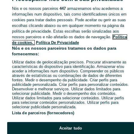
Nós e os nossos parceiros
447
armazenamos e/ou acedemos a
CATEGORIA
informações num dispositivo, tais como identificadores únicos em
cookies para tratar dados pessoais. Pode aceitar ou gerir as suas
escolhas clicando abaixo ou em qualquer momento na página da
Navegue pelos últimos anúncios de Nintendo em S. João Da Madeira no OLX Portugal. Compre e venda produtos locais com facilidade e segurança.
Mostrar Ma
política de privacidade. Estas escolhas serão sinalizadas aos
nossos parceiros e não afetarão os dados de navegação.
Política
Mapa do site
de cookies,
Política De Privacidade
Mapa das freguesias
Nós e os nossos parceiros tratamos os dados para
fornecermos:
Mapa de mini-sites
Utilizar dados de geolocalização precisos. Procurar ativamente as
Pesquisas populares
características do dispositivo para identificação. Armazenar e/ou
aceder a informações num dispositivo. Compreender os públicos
através de estatísticas ou combinações de dados de diferentes
fontes. Medir o desempenho da publicidade. Criar perfis para
publicidade personalizada. Criar perfis para personalizar conteúdos.
Desenvolver e melhorar serviços. Utilizar dados limitados para
selecionar publicidade. Medir o desempenho dos conteúdos.
Utilizar dados limitados para selecionar conteúdos. Utilizar perfis
para selecionar conteúdos personalizados. Utilizar perfis para
selecionar publicidade personalizada.
Lista de parceiros (fornecedores)
Aceitar tudo