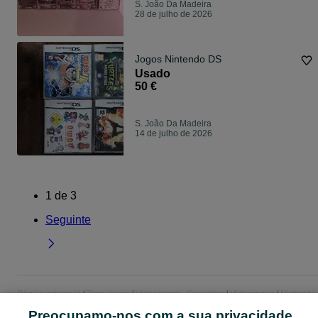
S. João Da Madeira
28 de julho de 2026
Jogos Nintendo DS
Usado
50 €
S. João Da Madeira
14 de julho de 2026
1
de
3
Seguinte
Página principal
Tecnologia
Videojogos - Consolas
Videojogos
Nintendo
Nintendo - Aveiro
Nintendo - S. João Da Madeira
Preocupamo-nos com a sua privacidade