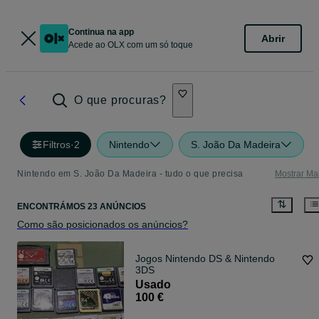
Continua na app
Abrir
Acede ao OLX com um só toque
O que procuras?
Filtros
·
2
Nintendo
S. João Da Madeira
Nintendo em S. João Da Madeira - tudo o que precisa
Mostrar Ma
ENCONTRÁMOS 23 ANÚNCIOS
Como são posicionados os anúncios?
Jogos Nintendo DS & Nintendo
3DS
Usado
100 €