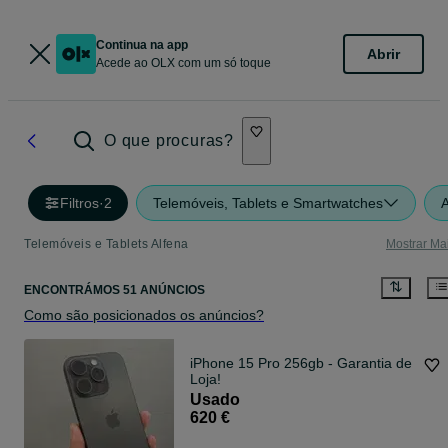
Continua na app
Abrir
Acede ao OLX com um só toque
O que procuras?
Filtros
·
2
Telemóveis, Tablets e Smartwatches
A
Telemóveis e Tablets Alfena
Mostrar Ma
ENCONTRÁMOS 51 ANÚNCIOS
Como são posicionados os anúncios?
iPhone 15 Pro 256gb - Garantia de
Loja!
Usado
620 €