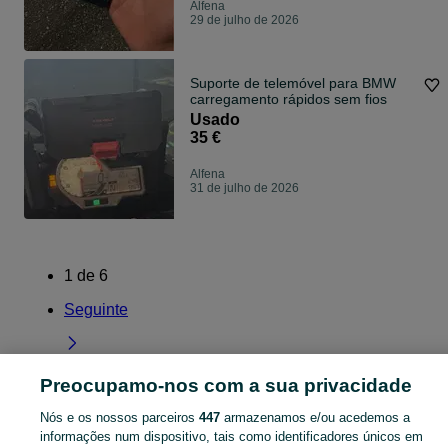
Alfena
29 de julho de 2026
Suporte de telemóvel para BMW
carregamento rápidos sem fios
Usado
35 €
Alfena
31 de julho de 2026
1
de
6
Seguinte
Preocupamo-nos com a sua privacidade
Página principal
Telemóveis, Tablets e Smartwatches
Porto
Alfena
Nós e os nossos parceiros
447
armazenamos e/ou acedemos a
informações num dispositivo, tais como identificadores únicos em