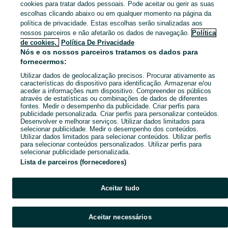
cookies para tratar dados pessoais. Pode aceitar ou gerir as suas
TELEMÓVEIS, TABLETS E SMARTWATCHES
escolhas clicando abaixo ou em qualquer momento na página da
política de privacidade. Estas escolhas serão sinalizadas aos
nossos parceiros e não afetarão os dados de navegação.
Política
CATEGORIA
de cookies,
Política De Privacidade
Nós e os nossos parceiros tratamos os dados para
fornecermos:
Anúncios Classificados Telemóveis, Tablets e Acessórios Alfena. Veja os anúncios ou publique o seu anúncio grátis no OLX Portugal.
Mostrar Ma
Utilizar dados de geolocalização precisos. Procurar ativamente as
características do dispositivo para identificação. Armazenar e/ou
Mapa do site
aceder a informações num dispositivo. Compreender os públicos
através de estatísticas ou combinações de dados de diferentes
Mapa das freguesias
fontes. Medir o desempenho da publicidade. Criar perfis para
Mapa de mini-sites
publicidade personalizada. Criar perfis para personalizar conteúdos.
Desenvolver e melhorar serviços. Utilizar dados limitados para
Pesquisas populares
selecionar publicidade. Medir o desempenho dos conteúdos.
Utilizar dados limitados para selecionar conteúdos. Utilizar perfis
para selecionar conteúdos personalizados. Utilizar perfis para
selecionar publicidade personalizada.
Lista de parceiros (fornecedores)
Aceitar tudo
Aceitar necessários