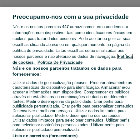
TELEMÓVEIS, TABLETS E SMARTWATCHES
Preocupamo-nos com a sua privacidade
Nós e os nossos parceiros
447
armazenamos e/ou acedemos a
CATEGORIA
informações num dispositivo, tais como identificadores únicos em
cookies para tratar dados pessoais. Pode aceitar ou gerir as suas
Anúncios Classificados Telemóveis, Tablets e Acessórios Alpendorada, Várzea E Torrão. Veja os anúncios ou publique o seu anúncio grátis no OLX Portugal.
Mostrar Ma
escolhas clicando abaixo ou em qualquer momento na página da
política de privacidade. Estas escolhas serão sinalizadas aos
nossos parceiros e não afetarão os dados de navegação.
Política
Mapa do site
de cookies,
Política De Privacidade
Mapa das freguesias
Nós e os nossos parceiros tratamos os dados para
fornecermos:
Mapa de mini-sites
Utilizar dados de geolocalização precisos. Procurar ativamente as
Pesquisas populares
características do dispositivo para identificação. Armazenar e/ou
aceder a informações num dispositivo. Compreender os públicos
através de estatísticas ou combinações de dados de diferentes
fontes. Medir o desempenho da publicidade. Criar perfis para
publicidade personalizada. Criar perfis para personalizar conteúdos.
Desenvolver e melhorar serviços. Utilizar dados limitados para
selecionar publicidade. Medir o desempenho dos conteúdos.
Utilizar dados limitados para selecionar conteúdos. Utilizar perfis
para selecionar conteúdos personalizados. Utilizar perfis para
selecionar publicidade personalizada.
Lista de parceiros (fornecedores)