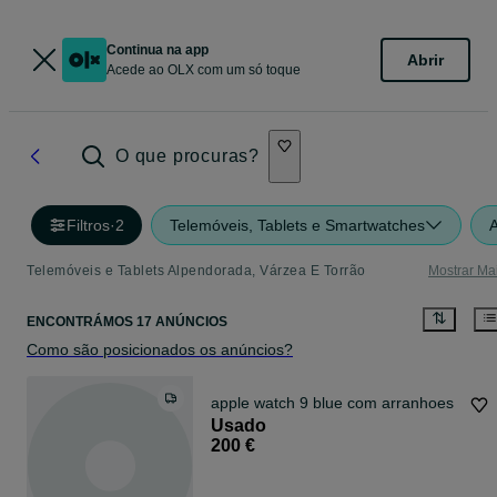
Continua na app
Abrir
Acede ao OLX com um só toque
O que procuras?
Filtros
·
2
Telemóveis, Tablets e Smartwatches
A
Telemóveis e Tablets Alpendorada, Várzea E Torrão
Mostrar Ma
ENCONTRÁMOS 17 ANÚNCIOS
Como são posicionados os anúncios?
apple watch 9 blue com arranhoes
Usado
200 €