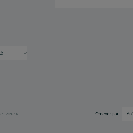
Ordenar por:
Anú
o
Correlhã