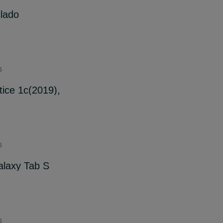
clado
6
tice 1c(2019),
6
alaxy Tab S
6