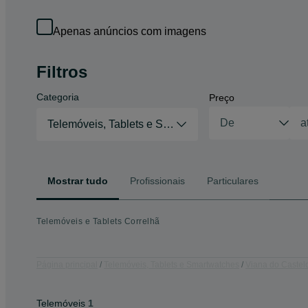
Apenas anúncios com imagens
Filtros
Categoria
Preço
Telemóveis, Tablets e Smartwatches
Mostrar tudo
Profissionais
Particulares
Telemóveis e Tablets Correlhã
Página principal
Telemóveis, Tablets e Smartwatches
Viana do Castel
Telemóveis
1