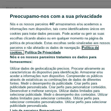
Mapa do site
Mapa das freguesias
Preocupamo-nos com a sua privacidade
Mapa de mini-sites
Nós e os nossos parceiros
447
armazenamos e/ou acedemos a
Pesquisas populares
informações num dispositivo, tais como identificadores únicos em
cookies para tratar dados pessoais. Pode aceitar ou gerir as suas
escolhas clicando abaixo ou em qualquer momento na página da
política de privacidade. Estas escolhas serão sinalizadas aos nossos
parceiros e não afetarão os dados de navegação.
Política de
cookies,
Política De Privacidade
Nós e os nossos parceiros tratamos os dados para
fornecermos:
Utilizar dados de geolocalização precisos. Procurar ativamente as
características do dispositivo para identificação. Armazenar e/ou
aceder a informações num dispositivo. Compreender os públicos
através de estatísticas ou combinações de dados de diferentes
fontes. Medir o desempenho da publicidade. Criar perfis para
publicidade personalizada. Criar perfis para personalizar conteúdos.
Desenvolver e melhorar serviços. Utilizar dados limitados para
selecionar publicidade. Medir o desempenho dos conteúdos. Utilizar
dados limitados para selecionar conteúdos. Utilizar perfis para
selecionar conteúdos personalizados. Utilizar perfis para selecionar
publicidade personalizada.
Lista de parceiros (fornecedores)