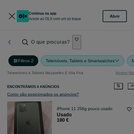
Continua na app
Abrir
Acede ao OLX com um só toque
O que procuras?
Filtros
·
2
Telemóveis, Tablets e Smartwatches
M
Telemóveis e Tablets Mazarefes E Vila Fria
Mostrar Ma
ENCONTRÁMOS 4 ANÚNCIOS
Como são posicionados os anúncios?
iPhone 11 256g pouco usado
Usado
180 €