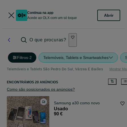
Continua na app
Abrir
Acede ao OLX com um só toque
O que procuras?
Filtros
·
2
Telemóveis, Tablets e Smartwatches
S
Telemóveis e Tablets São Pedro Do Sul, Várzea E Baiões
Mostrar Ma
ENCONTRÁMOS 20 ANÚNCIOS
Como são posicionados os anúncios?
Samsung a30 como novo
Usado
90 €