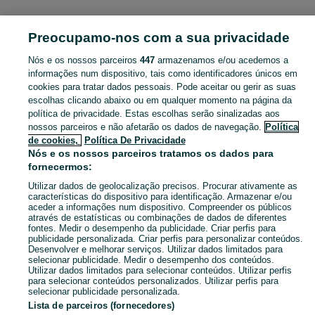
TELEMÓVEIS, TABLETS E SMARTWATCHES
Preocupamo-nos com a sua privacidade
Nós e os nossos parceiros
447
armazenamos e/ou acedemos a
CATEGORIA
informações num dispositivo, tais como identificadores únicos em
cookies para tratar dados pessoais. Pode aceitar ou gerir as suas
Anúncios Classificados Telemóveis, Tablets e Acessórios São Pedro Do Sul, Várzea E Baiões. Veja os anúncios ou publique o seu anúncio grátis no OLX Portugal.
Mostrar Ma
escolhas clicando abaixo ou em qualquer momento na página da
política de privacidade. Estas escolhas serão sinalizadas aos
nossos parceiros e não afetarão os dados de navegação.
Política
Mapa do site
de cookies,
Política De Privacidade
Mapa das freguesias
Nós e os nossos parceiros tratamos os dados para
fornecermos:
Mapa de mini-sites
Utilizar dados de geolocalização precisos. Procurar ativamente as
Pesquisas populares
características do dispositivo para identificação. Armazenar e/ou
aceder a informações num dispositivo. Compreender os públicos
através de estatísticas ou combinações de dados de diferentes
fontes. Medir o desempenho da publicidade. Criar perfis para
publicidade personalizada. Criar perfis para personalizar conteúdos.
Desenvolver e melhorar serviços. Utilizar dados limitados para
selecionar publicidade. Medir o desempenho dos conteúdos.
Utilizar dados limitados para selecionar conteúdos. Utilizar perfis
para selecionar conteúdos personalizados. Utilizar perfis para
selecionar publicidade personalizada.
Lista de parceiros (fornecedores)