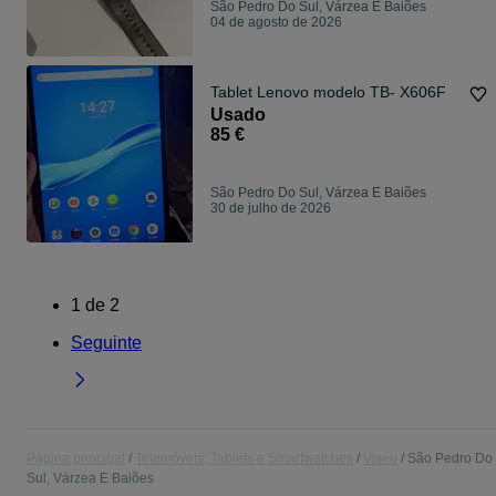
São Pedro Do Sul, Várzea E Baiões
04 de agosto de 2026
Tablet Lenovo modelo TB- X606F
Usado
85 €
São Pedro Do Sul, Várzea E Baiões
30 de julho de 2026
1
de
2
Seguinte
Página principal
Telemóveis, Tablets e Smartwatches
Viseu
São Pedro Do
Sul, Várzea E Baiões