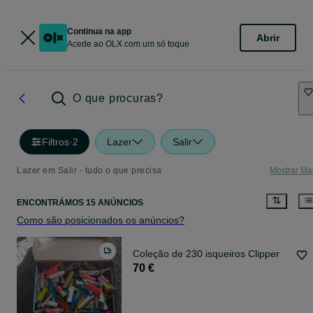
Continua na app
Abrir
Acede ao OLX com um só toque
O que procuras?
Filtros
·
2
Lazer
Salir
Lazer em Salir - tudo o que precisa
Mostrar Ma
ENCONTRÁMOS 15 ANÚNCIOS
Como são posicionados os anúncios?
Coleção de 230 isqueiros Clipper
70 €