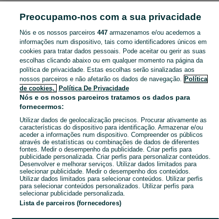
LAZER
Preocupamo-nos com a sua privacidade
Nós e os nossos parceiros
447
armazenamos e/ou acedemos a
CATEGORIA
informações num dispositivo, tais como identificadores únicos em
cookies para tratar dados pessoais. Pode aceitar ou gerir as suas
Navegue pelos últimos anúncios de Lazer em Salir no OLX Portugal. Compre e venda produtos locais com facilidade e segurança.
Mostrar Ma
escolhas clicando abaixo ou em qualquer momento na página da
política de privacidade. Estas escolhas serão sinalizadas aos
nossos parceiros e não afetarão os dados de navegação.
Política
Mapa do site
de cookies,
Política De Privacidade
Mapa das freguesias
Nós e os nossos parceiros tratamos os dados para
fornecermos:
Mapa de mini-sites
Utilizar dados de geolocalização precisos. Procurar ativamente as
Pesquisas populares
características do dispositivo para identificação. Armazenar e/ou
aceder a informações num dispositivo. Compreender os públicos
através de estatísticas ou combinações de dados de diferentes
fontes. Medir o desempenho da publicidade. Criar perfis para
publicidade personalizada. Criar perfis para personalizar conteúdos.
Desenvolver e melhorar serviços. Utilizar dados limitados para
selecionar publicidade. Medir o desempenho dos conteúdos.
Utilizar dados limitados para selecionar conteúdos. Utilizar perfis
para selecionar conteúdos personalizados. Utilizar perfis para
selecionar publicidade personalizada.
Lista de parceiros (fornecedores)