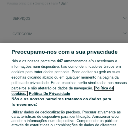
Página principal
Serviços
Faro
Salir
SERVIÇOS
CATEGORIA
Navegue pelos últimos anúncios de Serviços em Salir no OLX Portugal. Compre e venda produtos locais com facilidade e segurança.
Mostrar Ma
Preocupamo-nos com a sua privacidade
Nós e os nossos parceiros
447
armazenamos e/ou acedemos a
Mapa do site
informações num dispositivo, tais como identificadores únicos em
Mapa das freguesias
cookies para tratar dados pessoais. Pode aceitar ou gerir as suas
Mapa de mini-sites
escolhas clicando abaixo ou em qualquer momento na página da
política de privacidade. Estas escolhas serão sinalizadas aos nossos
Pesquisas populares
parceiros e não afetarão os dados de navegação.
Política de
cookies,
Política De Privacidade
Nós e os nossos parceiros tratamos os dados para
fornecermos:
Utilizar dados de geolocalização precisos. Procurar ativamente as
características do dispositivo para identificação. Armazenar e/ou
aceder a informações num dispositivo. Compreender os públicos
através de estatísticas ou combinações de dados de diferentes